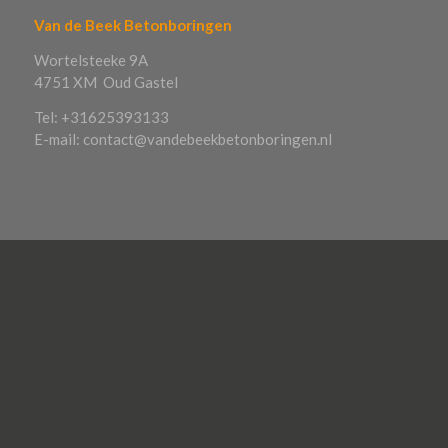
Van de Beek Betonboringen
Wortelsteeke 9A
4751 XM Oud Gastel
Tel: +31625393133
E-mail: contact@vandebeekbetonboringen.nl
OP ZOEK NAAR
Betonboring Utrecht
Betonboring Zuid-Holland
Betonboring Brabant
Betonboring Zeeland