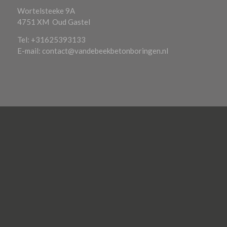
Wortelsteeke 9A
4751 XM Oud Gastel
Tel: +31625393133
E-mail: contact@vandebeekbetonboringen.nl
OP ZOEK NAAR
Betonboring Utrecht
Betonboring Zuid-Holland
Betonboring Brabant
Betonboring Zeeland