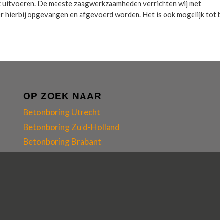
rk uitvoeren. De meeste zaagwerkzaamheden verrichten wij met
r hierbij opgevangen en afgevoerd worden. Het is ook mogelijk tot 
OP ZOEK NAAR
Betonboring Utrecht
Betonboring Zuid-Holland
Betonboring Brabant
Betonboring Zeeland