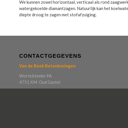
We kunnen zowel horizontaal, verticaal als rond zaagwe
watergekoelde diamantzagen. Natuurlijk kan het koelwate
diepte droog te zagen met stofafzuiging.
CONTACTGEGEVENS
Van de Beek Betonboringen
Wortelsteeke 9A
4751 XM Oud Gastel
Tel: +31625393133
E-mail: contact@vandebeekbetonboringen.nl