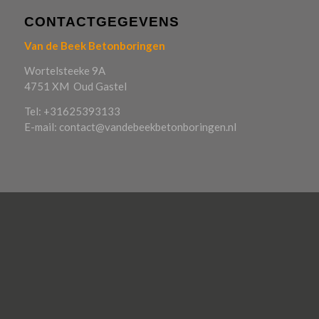
CONTACTGEGEVENS
Van de Beek Betonboringen
Wortelsteeke 9A
4751 XM Oud Gastel
Tel: +31625393133
E-mail: contact@vandebeekbetonboringen.nl
OP ZOEK NAAR
Betonboring Utrecht
Betonboring Zuid-Holland
Betonboring Brabant
Betonboring Zeeland